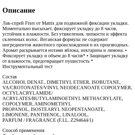
Описание
Лак-спрей Fixer от Matrix для подвижной фиксации укладки.
Моментально высыхает, фиксирует укладку до 8 часов,
устойчив к влажности. Без утяжеления, липкости и эффекта
склеенных волос. Веганская формула: не содержит
ингредиентов животного происхождения и их производных.
Аромат раскрывается нотами яблока, нектарина и лимона. •
Фиксирует укладку и объем до 8 часов* • Защищает укладку
от влажности, предотвращает пушистость *
Инструментальный тест
Состав
ALCOHOL DENAT., DIMETHYL ETHER, ISOBUTANE,
VA/CROTONATES/VINYL NEODECANOATE COPOLYMER,
OCTYLACRYLAMIDE/
ACRYLATES/BUTYLAMINOETHYL METHACRYLATE,
COPOLYMER, AMINOMETHYL
PROPANOL, ISOSTEARYL NEOPENTANOATE,
LIMONENE, PANTHENOL, LINALOOL,
PARFUM / FRAGRANCE (F.I.L. Z294644/1)
Способ применения