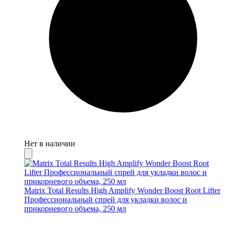
Нет в наличии
Matrix Total Results High Amplify Wonder Boost Root Lifter
Профессиональный спрей для укладки волос и
прикорневого объема, 250 мл