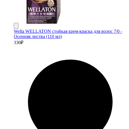
Wella WELLATON стойкая крем-краска для волос 7/0 -
Осенняя листва (110 мл)
330
₽