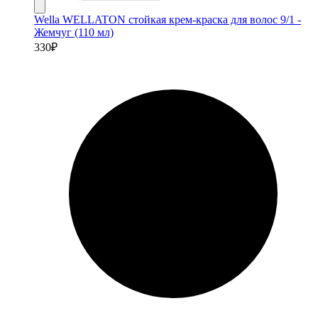
Wella WELLATON стойкая крем-краска для волос 9/1 -
Жемчуг (110 мл)
330
₽