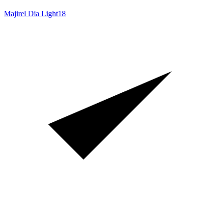
Majirel Dia Light
18