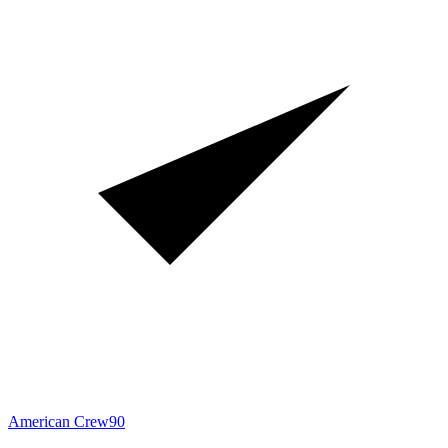
American Crew
90