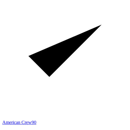
American Crew
90