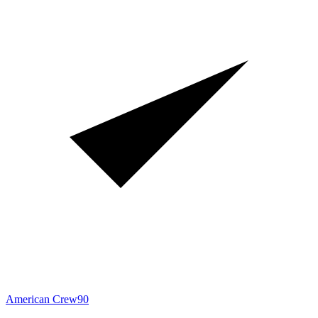
American Crew
90